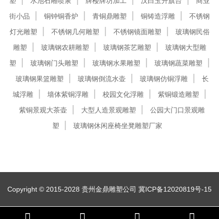
塑
水池石雕喷泉
牌楼牌坊加工
汉白玉升旗台
商业
街小品
铜钟铜香炉
青铜鼎雕塑
铜铸造浮雕
不锈钢
灯光雕塑
不锈钢几何雕塑
不锈钢镜面雕塑
玻璃钢民俗
雕塑
玻璃钢农耕雕塑
玻璃钢茶艺雕塑
玻璃钢大型雕
塑
玻璃钢门头雕塑
玻璃钢水果雕塑
玻璃钢蔬菜雕塑
玻璃钢果篮雕塑
玻璃钢倒流水壶
玻璃钢仿铜浮雕
长
城浮雕
墙体紫铜浮雕
校园文化浮雕
紫铜锻造雕塑
紫铜景观大茶壶
大型人造景观雕塑
公园大门口景观雕
塑
玻璃钢休闲座椅坐凳雕塑厂家
Copyright © 2015-2028 贵州金鼎雕塑公司
冀ICP备12020819号-15